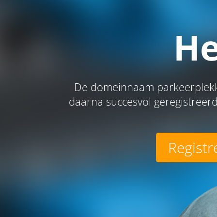
He
De domeinnaam parkeerplekke
daarna succesvol geregistreerd
Registr