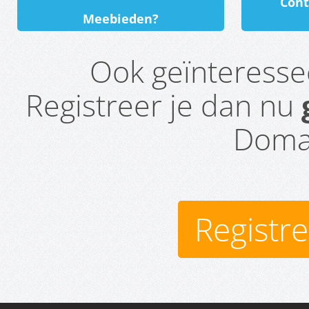
Cont
Meebieden?
Ook geïnteress
Registreer je dan nu
Domai
Registr