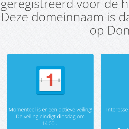
geregistreerd voor de h
Deze domeinnaam is da
op Dom
Momenteel is er een actieve veiling!
Interess
De veiling eindigt dinsdag om
14:00u.